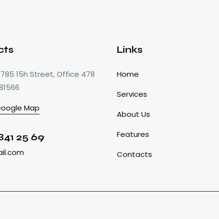
cts
Links
85 15h Street, Office 478
Home
 81566
Services
Google Map
About Us
Features
841 25 69
il.com
Contacts