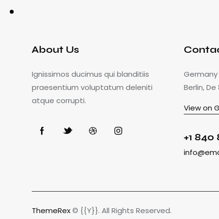
About Us
Conta
Ignissimos ducimus qui blanditiis
Germany 7
praesentium voluptatum deleniti
Berlin, De
atque corrupti.
View on 
+1 840 
info@ema
ThemeRex
© {{Y}}. All Rights Reserved.