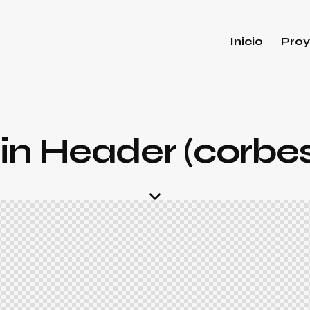
Inicio
Proy
n Header (corbes