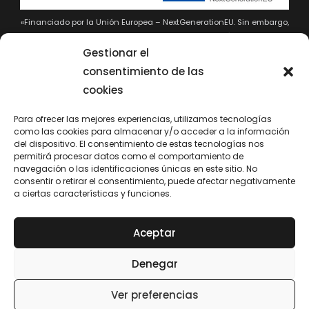
«Financiado por la Unión Europea – NextGenerationEU. Sin embargo,
los puntos de vista y las opiniones expresadas son únicamente los
del autor o autores y no reflejan necesariamente los de la Unión
Gestionar el
Europea o la Comisión Europea. Ni la Unión Europea ni la Comisión
consentimiento de las
Europea pueden ser consideradas responsables de las mismas»
cookies
Para ofrecer las mejores experiencias, utilizamos tecnologías
como las cookies para almacenar y/o acceder a la información
del dispositivo. El consentimiento de estas tecnologías nos
permitirá procesar datos como el comportamiento de
navegación o las identificaciones únicas en este sitio. No
consentir o retirar el consentimiento, puede afectar negativamente
a ciertas características y funciones.
Sustitución del sistema actual de calefacción, por un
sistema de climatización más eficiente, compuesto por
Aceptar
una bomba de calor exterior y casettes y splits en el
interior.
Denegar
Ver preferencias
2026
© Arco Consultora Técnica y Proyectos, SLP. |