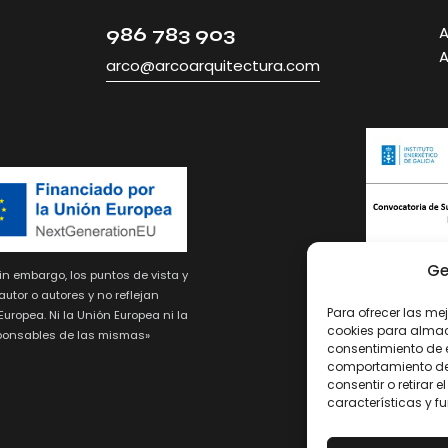
A
986 783 903
A
arco@arcoarquitectura.com
Ge
in embargo, los puntos de vista y
utor o autores y no reflejan
Para ofrecer las me
uropea. Ni la Unión Europea ni la
cookies para almace
Sustitución del
ponsables de las mismas»
consentimiento de 
climatización más e
comportamiento de n
consentir o retirar
características y f