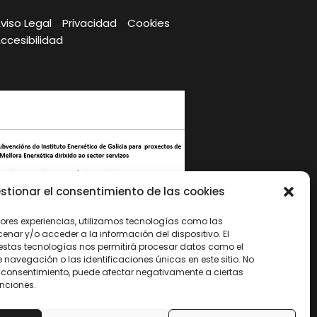
viso Legal
Privacidad
Cookies
ccesibilidad
stionar el consentimiento de las cookies
jores experiencias, utilizamos tecnologías como las
nar y/o acceder a la información del dispositivo. El
 sistema actual de calefacción, por un sistema de
estas tecnologías nos permitirá procesar datos como el
ficiente, compuesto por una bomba de calor exterior y
avegación o las identificaciones únicas en este sitio. No
casettes y splits en el interior.
 el consentimiento, puede afectar negativamente a ciertas
unciones.