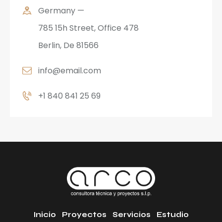
t
Germany —
e
785 15h Street, Office 478
r
n
Berlin, De 81566
a
info@email.com
t
i
+1 840 841 25 69
v
e
:
Inicio
Proyectos
Servicios
Estudio