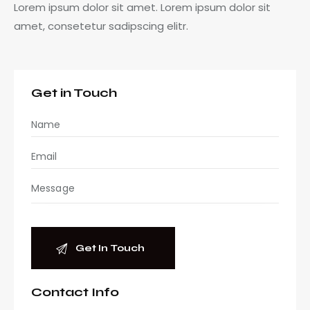
Lorem ipsum dolor sit amet. Lorem ipsum dolor sit
amet, consetetur sadipscing elitr.
Get in Touch
A
Contact Info
l