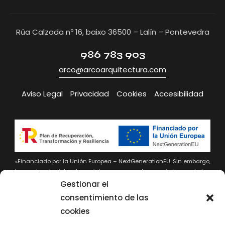
Rúa Calzada nº 16, baixo 36500 – Lalín – Pontevedra
986 783 903
arco@arcoarquitectura.com
Aviso Legal
Privacidad
Cookies
Accesibilidad
«Financiado por la Unión Europea – NextGenerationEU. Sin embargo,
los puntos de vista y las opiniones expresadas son únicamente los
del autor o autores y no reflejan necesariamente los de la Unión
Gestionar el
Europea o la Comisión Europea. Ni la Unión Europea ni la Comisión
consentimiento de las
Europea pueden ser consideradas responsables de las mismas»
cookies